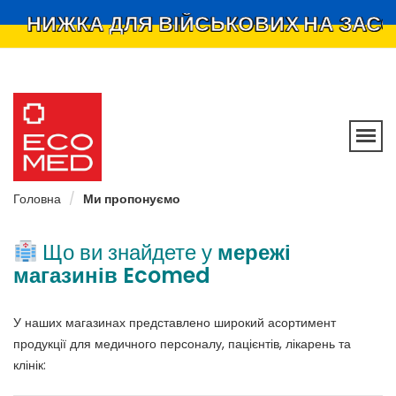
ЗНИЖКА ДЛЯ ВІЙСЬКОВИХ НА ЗАСОБИ
•
Ecomed –
мережа
магазинів
Головна
Ми пропонуємо
Що ви знайдете у
мережі
магазинів Ecomed
У наших магазинах представлено широкий асортимент
продукції для медичного персоналу, пацієнтів, лікарень та
клінік: