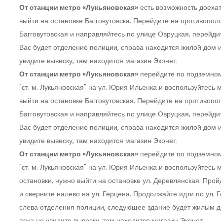
От станции метро «Лукьяновская»
есть возможность доехат
выйти на остановке Багговутовска. Перейдите на противопо
Багговутовская и направляйтесь по улице Овруцкая, перейд
Вас будет отделение полиции, справа находится жилой дом и
увидите вывеску, там находится магазин Эконет.
От станции метро «Лукьяновская»
перейдите по подземном
"ст. м. Лукьяновская" на ул. Юрия Ильенка и воспользуйтесь
выйти на остановке Багговутовская. Перейдите на противоп
Багговутовская и направляйтесь по улице Овруцкая, перейд
Вас будет отделение полиции, справа находится жилой дом и
увидите вывеску, там находится магазин Эконет.
От станции метро «Лукьяновская»
перейдите по подземном
"ст. м. Лукьяновская" на ул. Юрия Ильенка и воспользуйте
остановки, нужно выйти на остановке ул. Деревлянская. Прой
и сверните налево на ул. Герцена. Продолжайте идти по ул.
слева отделения полиции, следующее здание будет жилым до
пока не увидите вывеску, там находится магазин Эконет.