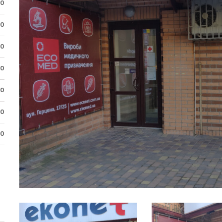
00
00
00
00
00
00
00