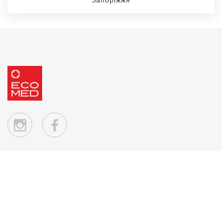
Запоріжжя
Ecomed – мережа магазинів
© 2026
Ecomed -
Усі права захищено.
Головна
Мережа Магазинів
Придбати Продукцію On-Line